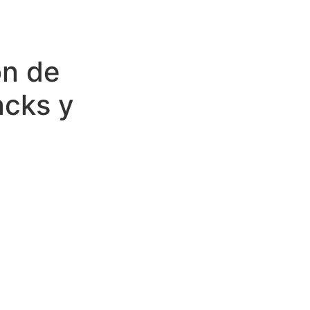
ón de
acks y