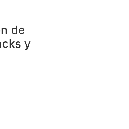
ón de
acks y