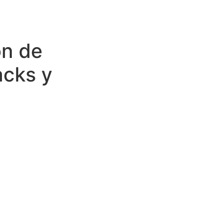
ón de
acks y