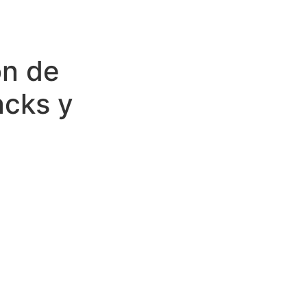
ón de
acks y