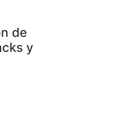
ón de
acks y