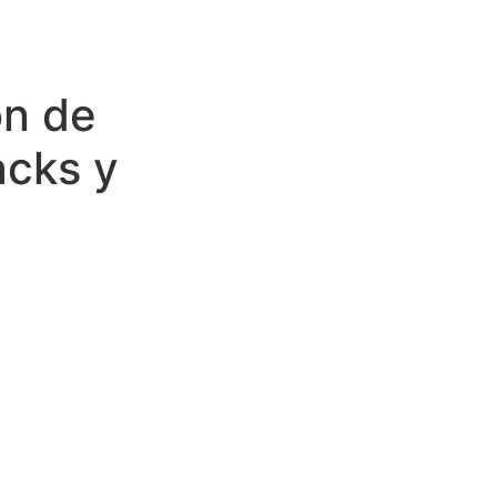
ón de
acks y