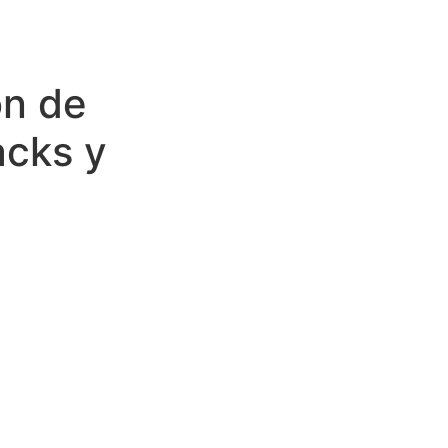
ón de
acks y