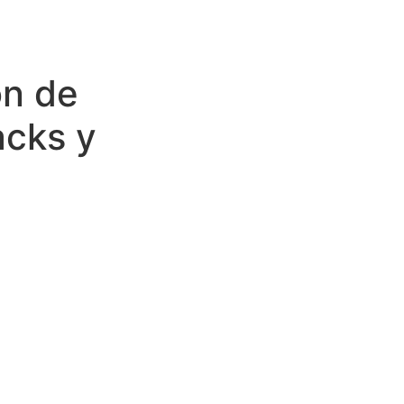
ón de
acks y