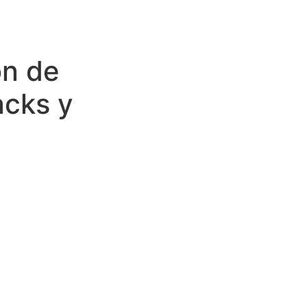
ón de
acks y