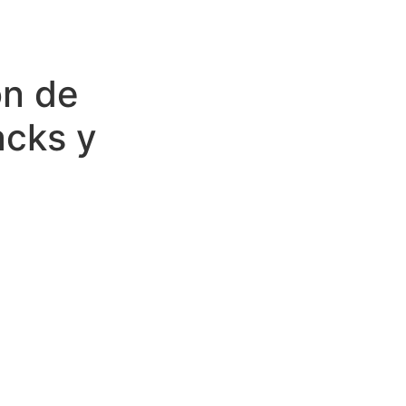
ón de
acks y