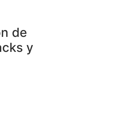
ón de
acks y