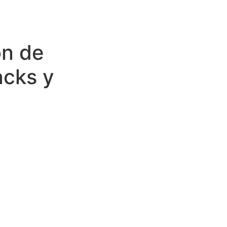
ón de
acks y