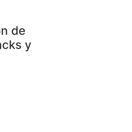
ón de
acks y