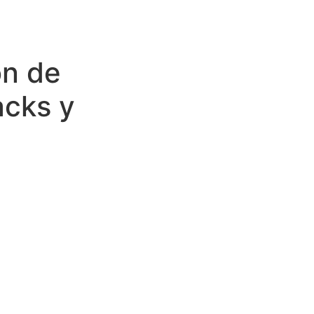
ón de
acks y