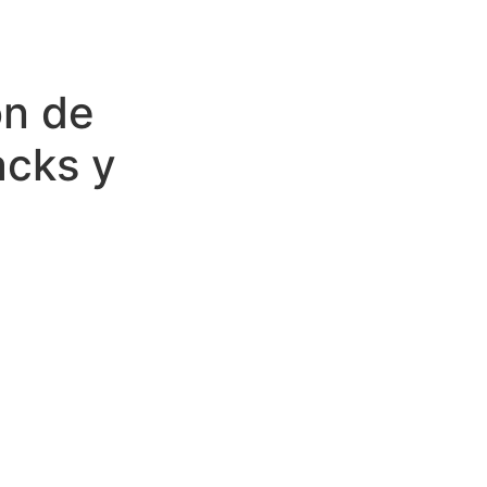
ón de
acks y