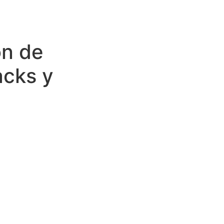
ón de
acks y