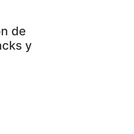
ón de
acks y