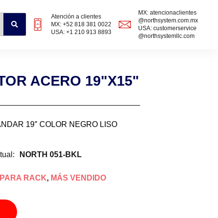
MX: atencionaclientes
Atención a clientes
@northsystem.com.mx
MX: +52 818 381 0022
USA: customerservice
USA: +1 210 913 8893
@northsystemllc.com
TOR ACERO 19"X15"
NDAR 19″ COLOR NEGRO LISO
tual:
NORTH 051-BKL
 PARA RACK
,
MÁS VENDIDO