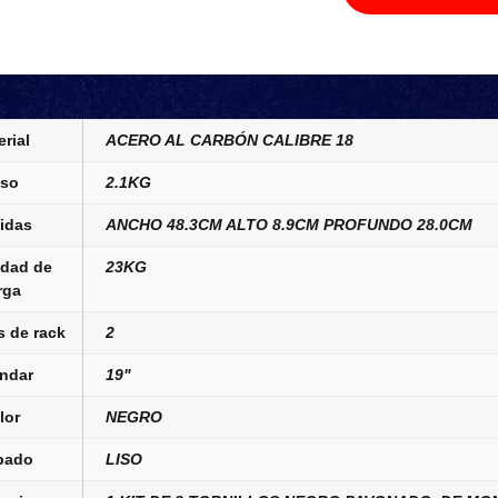
rial
ACERO AL CARBÓN CALIBRE 18
so
2.1KG
idas
ANCHO 48.3CM ALTO 8.9CM PROFUNDO 28.0CM
dad de
23KG
rga
 de rack
2
ndar
19"
lor
NEGRO
bado
LISO