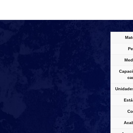
Mate
Pe
Med
Capaci
ca
Unidades
Está
Co
Aca