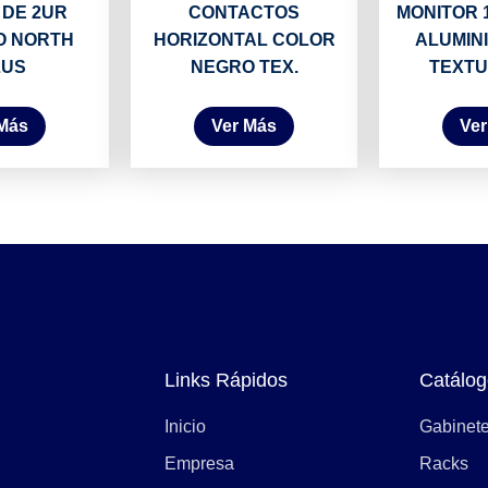
 DE 2UR
CONTACTOS
MONITOR 1
O NORTH
HORIZONTAL COLOR
ALUMIN
2US
NEGRO TEX.
TEXTU
 Más
Ver Más
Ver
Links Rápidos
Catálog
Inicio
Gabinet
Empresa
Racks