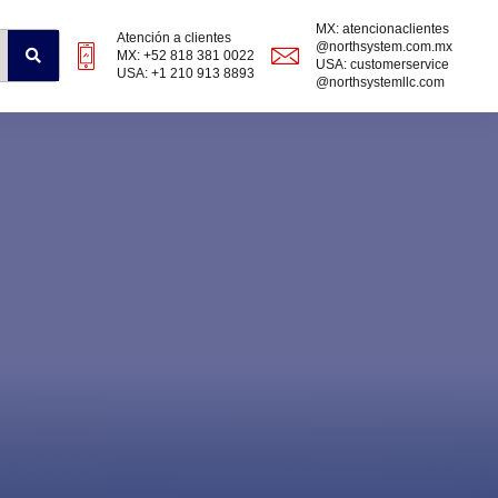
MX: atencionaclientes
Atención a clientes
@northsystem.com.mx
MX: +52 818 381 0022
USA: customerservice
USA: +1 210 913 8893
@northsystemllc.com