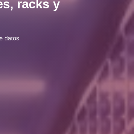
s, racks y
e datos.