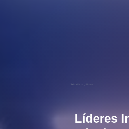
fabricación de gabinetes
Líderes I