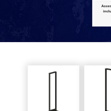
Acces
incl