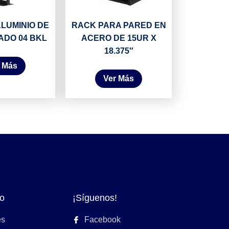
LUMINIO DE
RACK PARA PARED EN
ADO 04 BKL
ACERO DE 15UR X
18.375″
 Más
Ver Más
o
¡Síguenos!
es
Facebook