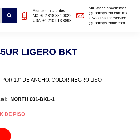
MX: atencionaclientes
Atención a clientes
@northsystem.com.mx
MX: +52 818 381 0022
USA: customerservice
USA: +1 210 913 8893
@northsystemllc.com
45UR LIGERO BKT
 POR 19″ DE ANCHO, COLOR NEGRO LISO
ual:
NORTH 001-BKL-1
K DE PISO