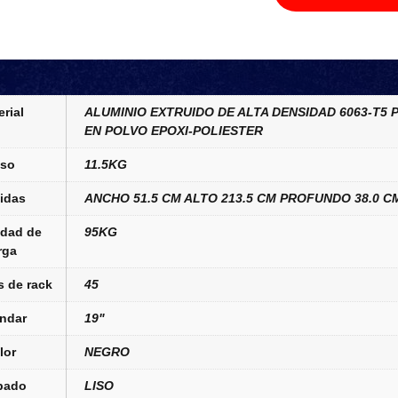
rial
ALUMINIO EXTRUIDO DE ALTA DENSIDAD 6063-T5 
EN POLVO EPOXI-POLIESTER
so
11.5KG
idas
ANCHO 51.5 CM ALTO 213.5 CM PROFUNDO 38.0 C
dad de
95KG
rga
 de rack
45
ndar
19"
lor
NEGRO
bado
LISO