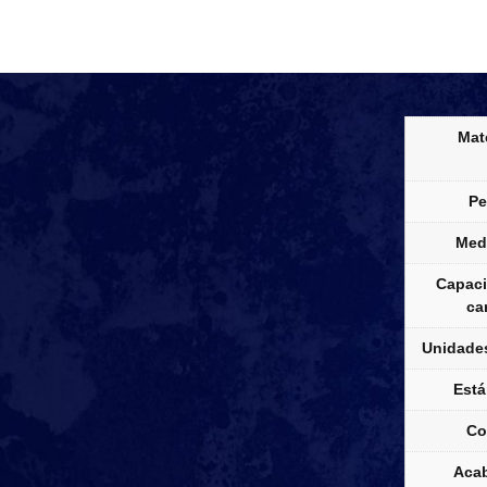
Mate
Pe
Med
Capaci
ca
Unidades
Está
Co
Aca